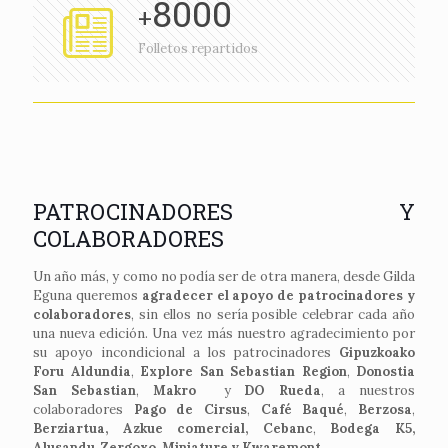
8000
+
Folletos repartidos
PATROCINADORES Y
COLABORADORES
Un año más, y como no podía ser de otra manera, desde Gilda
Eguna queremos
agradecer el apoyo de patrocinadores y
colaboradores
, sin ellos no sería posible celebrar cada año
una nueva edición. Una vez más nuestro agradecimiento por
su apoyo incondicional a los patrocinadores
Gipuzkoako
Foru Aldundia
,
Explore San Sebastian Region
,
Donostia
San Sebastian
,
Makro
y
DO Rueda
, a nuestros
colaboradores
Pago de Cirsus
,
Café Baqué
,
Berzosa
,
Berziartua,
Azkue comercial,
Cebanc
,
Bodega K
5,
Alusandu, Zergoxo, Miniature y Kwaremont.