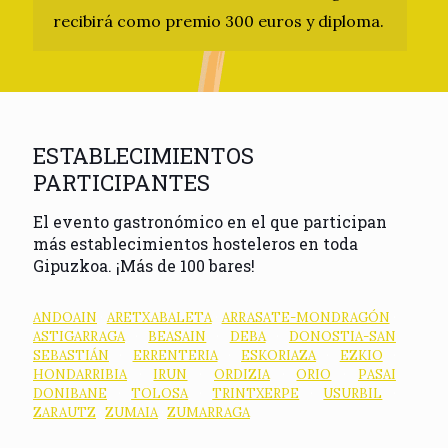
recibirá como premio 300 euros y diploma.
ESTABLECIMIENTOS
PARTICIPANTES
El evento gastronómico en el que participan
más establecimientos hosteleros en toda
Gipuzkoa. ¡Más de 100 bares!
ANDOAIN
·
ARETXABALETA
·
ARRASATE-MONDRAGÓN
·
ASTIGARRAGA
·
BEASAIN
·
DEBA
·
DONOSTIA-SAN
SEBASTIÁN
·
ERRENTERIA
·
ESKORIAZA
·
EZKIO
·
HONDARRIBIA
·
IRUN
·
ORDIZIA
·
ORIO
·
PASAI
DONIBANE
·
TOLOSA
·
TRINTXERPE
·
USURBIL
·
ZARAUTZ
·
ZUMAIA
·
ZUMARRAGA