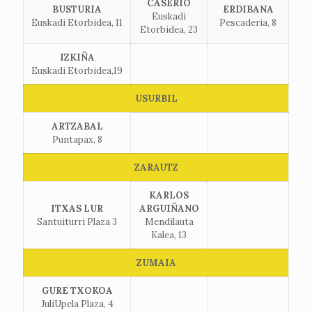
CASERIO
BUSTURIA
ERDIBANA
Euskadi
Euskadi Etorbidea, 11
Pescaderia, 8
Etorbidea, 23
IZKIÑA
Euskadi Etorbidea,19
USURBIL
ARTZABAL
Puntapax, 8
ZARAUTZ
KARLOS
ITXAS LUR
ARGUIÑANO
Santuiturri Plaza 3
Mendilauta
Kalea, 13
ZUMAIA
GURE TXOKOA
JuliUpela Plaza, 4