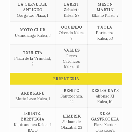
LA CERVE DEL
LABRIT
MESON
ANTIGUO
Zabaleta
MARTIN
Gorgatxo Plaza, 1
Kalea, 57
Elkano Kalea, 7
OQUENDO
TXOLA
MOTO CLUB
Okendo Kalea,
Portuetxe
Usandizaga Kalea, 3
8
Kalea, 53
VALLES
TXULETA
Reyes
Plaza de la Trinidad,
Catolicos
2
Kalea, 10
ERRENTERIA
BENITO
DESIRA KAFE
AKER KAFE
Santxoenea,
Alfonso XI
Maria Lezo Kalea, 1
22
Kalea, 10
IRRINTZI
XERA
LIMERIK
ERRETEGIA
GASTROTEKA
AlaJuan de
Kapitanenea Kalea, 4
Plaza Xabier
Olazabal, 23
BAJO
Olaskoaga