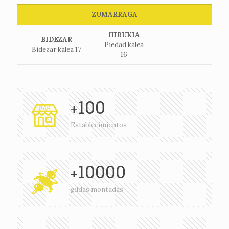
ZUMARRAGA
HIRUKIA
BIDEZAR
Piedad kalea
Bidezar kalea 17
16
100
+
Establecimientos
10000
+
gildas montadas