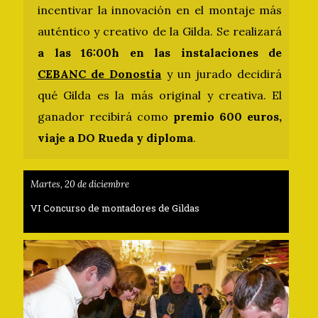
incentivar la innovación en el montaje más
auténtico y creativo de la Gilda. Se realizará
a las 16:00h en las instalaciones de
CEBANC de Donostia
y un jurado decidirá
qué Gilda es la más original y creativa. El
ganador recibirá como
premio 600 euros,
viaje a DO Rueda y diploma
.
Martes, 20 de diciembre
VI Concurso de montadores de Gildas