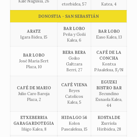
Kale Nagusia, 26
etorbidea, 57
Katea, 4
DONOSTIA - SAN SEBASTIÁN
BAR LOBO
ARATZ
BAR LOBO
Peña y Goñi
Igara Bidea, 15
Easo Kalea, 13
Kalea, 6
BERA BERA
CAFÉ DE LA
BAR LOBO
Goiko
CONCHA
José Maria Sert
Galtzara
Kontxa
Plaza, 10
Berri, 27
PAsalekua, S/N
EGUZKI
CAFÉ VIENA
CAFÉ DE MARIO
BISTRO BAR
Reyes
Julio Caro Baroja
Secundino
Catolicos
Plaza, 2
Esnaola Kalea,
Kalea, 5
44
ETXEBERRIA
HIDALGO 56
KOSTALDE
GARAGARDOTEGIA
Kolon
Zurríola
Iñigo Kalea, 8
Pasealekua, 15
Hiribidea, 28