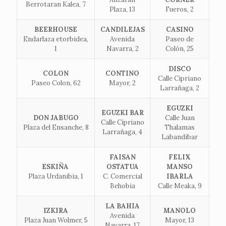
Berrotaran Kalea, 7
Plaza, 13
Fueros, 2
BEERHOUSE
CANDILEJAS
CASINO
Endarlaza etorbidea,
Avenida
Paseo de
1
Navarra, 2
Colón, 25
DISCO
COLON
CONTINO
Calle Cipriano
Paseo Colon, 62
Mayor, 2
Larrañaga, 2
EGUZKI
EGUZKI BAR
DON JABUGO
Calle Juan
Calle Cipriano
Plaza del Ensanche, 8
Thalamas
Larrañaga, 4
Labandibar
FAISAN
FELIX
ESKIÑA
OSTATUA
MANSO
Plaza Urdanibia, 1
C. Comercial
IBARLA
Behobia
Calle Meaka, 9
LA BAHIA
IZKIRA
MANOLO
Avenida
Plaza Juan Wolmer, 5
Mayor, 13
Navarra, 17