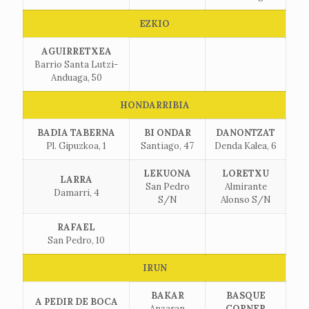
EZKIO
AGUIRRETXEA
Barrio Santa Lutzi-
Anduaga, 50
HONDARRIBIA
BADIA TABERNA
BI ONDAR
DANONTZAT
Pl. Gipuzkoa, 1
Santiago, 47
Denda Kalea, 6
LEKUONA
LORETXU
LARRA
San Pedro
Almirante
Damarri, 4
S/N
Alonso S/N
RAFAEL
San Pedro, 10
IRUN
BAKAR
BASQUE
A PEDIR DE BOCA
Anzaran
CORNER