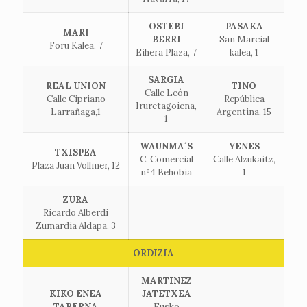
OSTEBI
PASAKA
MARI
BERRI
San Marcial
Foru Kalea, 7
Eihera Plaza, 7
kalea, 1
SARGIA
REAL UNION
TINO
Calle León
Calle Cipriano
República
Iruretagoiena,
Larrañaga,1
Argentina, 15
1
WAUNMA´S
YENES
TXISPEA
C. Comercial
Calle Alzukaitz,
Plaza Juan Vollmer, 12
nº4 Behobia
1
ZURA
Ricardo Alberdi
Zumardia Aldapa, 3
ORDIZIA
MARTINEZ
KIKO ENEA
JATETXEA
TABERNA
Eusko