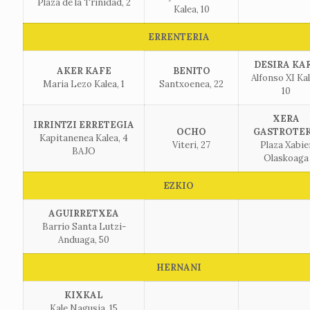
Plaza de la Trinidad, 2
Kalea, 10
ERRENTERIA
DESIRA KA
AKER KAFE
BENITO
Alfonso XI Kal
Maria Lezo Kalea, 1
Santxoenea, 22
10
XERA
IRRINTZI ERRETEGIA
OCHO
GASTROTE
Kapitanenea Kalea, 4
Viteri, 27
Plaza Xabie
BAJO
Olaskoaga
EZKIO
AGUIRRETXEA
Barrio Santa Lutzi-
Anduaga, 50
HERNANI
KIXKAL
Kale Nagusia, 15