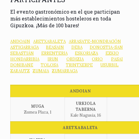
El evento gastronómico en el que participan
más establecimientos hosteleros en toda
Gipuzkoa. ¡Más de 100 bares!
ANDOAIN
·
ARETXABALETA
·
ARRASATE-MONDRAGÓN
·
ASTIGARRAGA
·
BEASAIN
·
DEBA
·
DONOSTIA-SAN
SEBASTIÁN
·
ERRENTERIA
·
ESKORIAZA
·
EZKIO
·
HONDARRIBIA
·
IRUN
·
ORDIZIA
·
ORIO
·
PASAI
DONIBANE
·
TOLOSA
·
TRINTXERPE
·
USURBIL
·
ZARAUTZ
·
ZUMAIA
·
ZUMARRAGA
ANDOIAN
URKIOLA
MUGA
TABERNA
Zumea Plaza, 1
Kale Nagusia, 16
ARETXABALETA