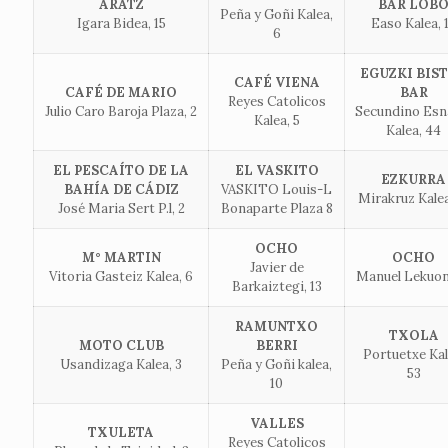
ARATZ
BAR LOB
Peña y Goñi Kalea,
Igara Bidea, 15
Easo Kalea, 
6
EGUZKI BIS
CAFÉ VIENA
CAFÉ DE MARIO
BAR
Reyes Catolicos
Julio Caro Baroja Plaza, 2
Secundino Esn
Kalea, 5
Kalea, 44
EL PESCAÍTO DE LA
EL VASKITO
EZKURRA
BAHÍA DE CÁDIZ
VASKITO Louis-L
Mirakruz Kalea
José Maria Sert P.l, 2
Bonaparte Plaza 8
OCHO
M° MARTIN
OCHO
Javier de
Vitoria Gasteiz Kalea, 6
Manuel Lekuon
Barkaiztegi, 13
RAMUNTXO
TXOLA
MOTO CLUB
BERRI
Portuetxe Kal
Usandizaga Kalea, 3
Peña y Goñi kalea,
53
10
VALLES
TXULETA
Reyes Catolicos