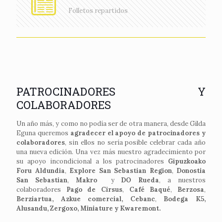
Folletos repartidos
PATROCINADORES Y
COLABORADORES
Un año más, y como no podía ser de otra manera, desde Gilda
Eguna queremos
agradecer el apoyo de patrocinadores y
colaboradores
, sin ellos no sería posible celebrar cada año
una nueva edición. Una vez más nuestro agradecimiento por
su apoyo incondicional a los patrocinadores
Gipuzkoako
Foru Aldundia
,
Explore San Sebastian Region
,
Donostia
San Sebastian
,
Makro
y
DO Rueda
, a nuestros
colaboradores
Pago de Cirsus
,
Café Baqué
,
Berzosa
,
Berziartua,
Azkue comercial,
Cebanc
,
Bodega K
5,
Alusandu, Zergoxo, Miniature y Kwaremont.