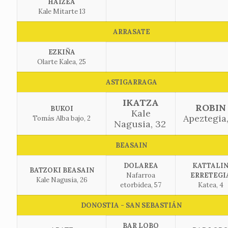
HAIZEA
Kale Mitarte 13
ARRASATE
EZKIÑA
Olarte Kalea, 25
ASTIGARRAGA
IKATZA
ROBIN
BUKOI
Kale
Apeztegia,
Tomás Alba bajo, 2
Nagusia, 32
BEASAIN
DOLAREA
KATTALI
BATZOKI BEASAIN
Nafarroa
ERRETEGI
Kale Nagusia, 26
etorbidea, 57
Katea, 4
DONOSTIA - SAN SEBASTIÁN
BAR LOBO