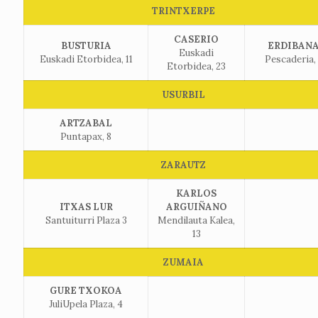
TRINTXERPE
CASERIO
BUSTURIA
ERDIBAN
Euskadi
Euskadi Etorbidea, 11
Pescaderia,
Etorbidea, 23
USURBIL
ARTZABAL
Puntapax, 8
ZARAUTZ
KARLOS
ITXAS LUR
ARGUIÑANO
Santuiturri Plaza 3
Mendilauta Kalea,
13
ZUMAIA
GURE TXOKOA
JuliUpela Plaza, 4