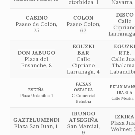
etorbidea, 1
Navarra,
DISCO
CASINO
COLON
Calle
Paseo de Colón,
Paseo Colon,
Ciprian
25
62
Larrañaga
EGUZKI
EGUZK
DON JABUGO
BAR
RTE.
Plaza del
Calle
Calle Ju
Ensanche, 8
Cipriano
Thalama
Larrañaga, 4
Labandib
FAISAN
FELIX MAN
ESKIÑA
OSTATUA
IBARLA
Plaza Urdanibia, 1
C. Comercial
Calle Meaka,
Behobia
IRUNGO
IZKIRA
GAZTELUMENDI
ATSEGIÑA
Plaza Ju
Plaza San Juan, 1
San MArcial,
Wolmer, 
9