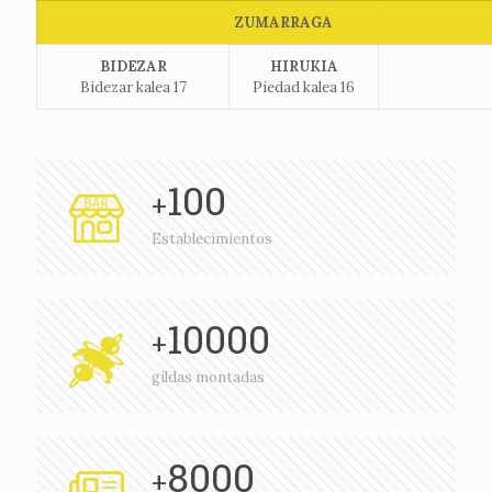
ZUMARRAGA
BIDEZAR
HIRUKIA
Bidezar kalea 17
Piedad kalea 16
100
+
Establecimientos
10000
+
gildas montadas
8000
+