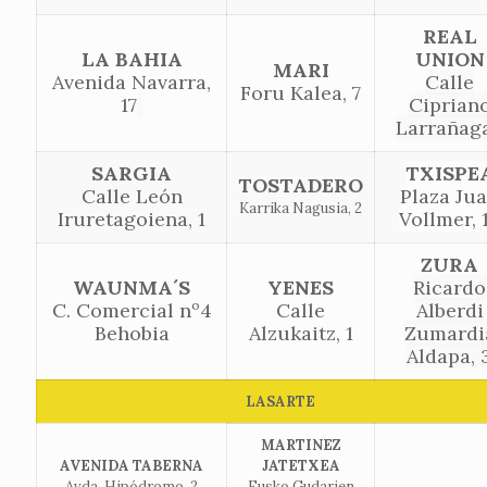
REAL
LA BAHIA
UNION
MARI
Avenida Navarra,
Calle
Foru Kalea, 7
17
Ciprian
Larrañaga
SARGIA
TXISPE
TOSTADERO
Calle León
Plaza Ju
Karrika Nagusia, 2
Iruretagoiena, 1
Vollmer, 
ZURA
WAUNMA´S
YENES
Ricardo
C. Comercial nº4
Calle
Alberdi
Behobia
Alzukaitz, 1
Zumardi
Aldapa, 
LASARTE
MARTINEZ
AVENIDA TABERNA
JATETXEA
Avda. Hipódromo, 2
Eusko Gudarien