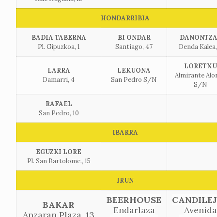
HONDARRIBIA
BADIA TABERNA
BI ONDAR
DANONTZA
Pl. Gipuzkoa, 1
Santiago, 47
Denda Kalea,
LORETXU
LARRA
LEKUONA
Almirante Alo
Damarri, 4
San Pedro S/N
S/N
RAFAEL
San Pedro, 10
IBARRA
EGUZKI LORE
Pl. San Bartolome., 15
IRUN
BEERHOUSE
CANDILE
BAKAR
Endarlaza
Avenida
Anzaran Plaza, 13