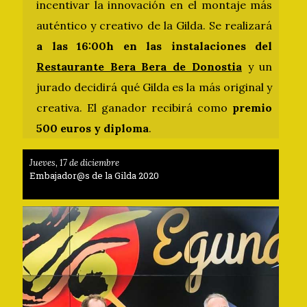
incentivar la innovación en el montaje más
auténtico y creativo de la Gilda. Se realizará
a las 16:00h en las instalaciones del
Restaurante Bera Bera de Donostia
y un
jurado decidirá qué Gilda es la más original y
creativa. El ganador recibirá como
premio
500 euros y diploma
.
Jueves, 17 de diciembre
Embajador@s de la Gilda 2020