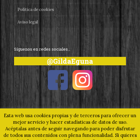
Política de cookies
Aviso legal
Síguenos en redes sociales…
@GildaEguna
Esta web usa cookies propias y de terceros para ofrecer un
mejor servicio y hacer estadísticas de datos de uso.
Acéptalas antes de seguir navegando para poder disfrutar
© 2019 Gilda Eguna - Un homenaje a nuestro pintxo más
de todos sus contenidos con plena funcionalidad. Si quieres
universal. Todos los derechos reservados.
www.gilda.eus