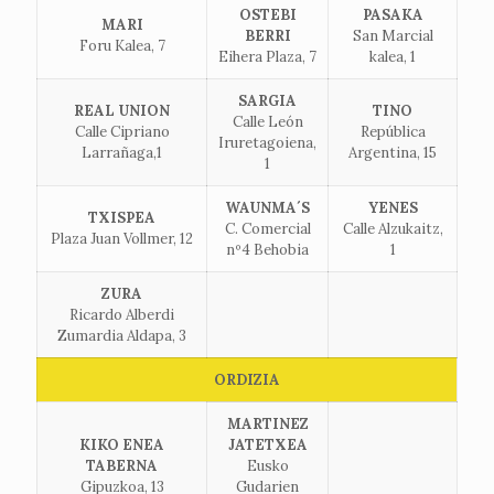
OSTEBI
PASAKA
MARI
BERRI
San Marcial
Foru Kalea, 7
Eihera Plaza, 7
kalea, 1
SARGIA
REAL UNION
TINO
Calle León
Calle Cipriano
República
Iruretagoiena,
Larrañaga,1
Argentina, 15
1
WAUNMA´S
YENES
TXISPEA
C. Comercial
Calle Alzukaitz,
Plaza Juan Vollmer, 12
nº4 Behobia
1
ZURA
Ricardo Alberdi
Zumardia Aldapa, 3
ORDIZIA
MARTINEZ
KIKO ENEA
JATETXEA
TABERNA
Eusko
Gipuzkoa, 13
Gudarien