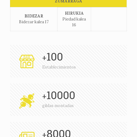
ZUMARRAGA
HIRUKIA
BIDEZAR
Piedad kalea
Bidezar kalea 17
16
100
+
Establecimientos
10000
+
gildas montadas
8000
+