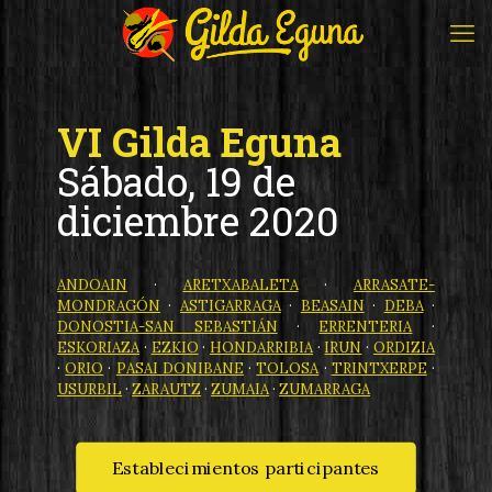
VI Gilda Eguna
Sábado, 19 de
diciembre 2020
ANDOAIN
·
ARETXABALETA
·
ARRASATE-
MONDRAGÓN
·
ASTIGARRAGA
·
BEASAIN
·
DEBA
·
DONOSTIA-SAN SEBASTIÁN
·
ERRENTERIA
·
ESKORIAZA
·
EZKIO
·
HONDARRIBIA
·
IRUN
·
ORDIZIA
·
ORIO
·
PASAI DONIBANE
·
TOLOSA
·
TRINTXERPE
·
USURBIL
·
ZARAUTZ
·
ZUMAIA
·
ZUMARRAGA
Establecimientos participantes