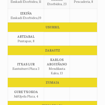
Euskadi Etorbidea, 11
Pescaderia, 8
Etorbidea, 23
IZKIÑA
Euskadi Etorbidea,19
USURBIL
ARTZABAL
Puntapax, 8
ZARAUTZ
KARLOS
ITXAS LUR
ARGUIÑANO
Santuiturri Plaza 3
Mendilauta
Kalea, 13
ZUMAIA
GURE TXOKOA
JuliUpela Plaza, 4