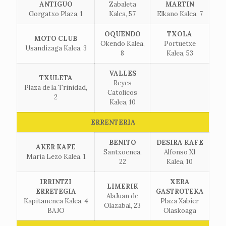
ANTIGUO
Zabaleta
MARTIN
Gorgatxo Plaza, 1
Kalea, 57
Elkano Kalea, 7
OQUENDO
TXOLA
MOTO CLUB
Okendo Kalea,
Portuetxe
Usandizaga Kalea, 3
8
Kalea, 53
VALLES
TXULETA
Reyes
Plaza de la Trinidad,
Catolicos
2
Kalea, 10
ERRENTERIA
BENITO
DESIRA KAFE
AKER KAFE
Santxoenea,
Alfonso XI
Maria Lezo Kalea, 1
22
Kalea, 10
IRRINTZI
XERA
LIMERIK
ERRETEGIA
GASTROTEKA
AlaJuan de
Kapitanenea Kalea, 4
Plaza Xabier
Olazabal, 23
BAJO
Olaskoaga