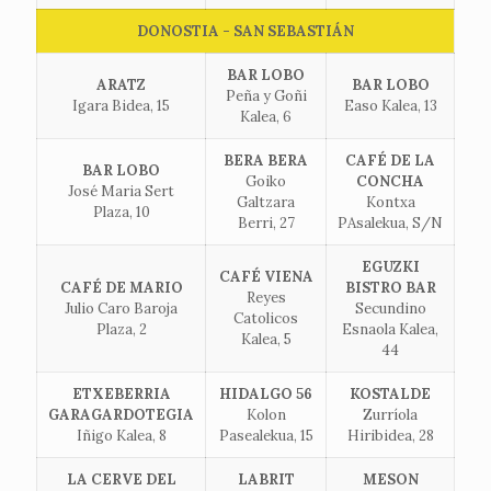
DONOSTIA - SAN SEBASTIÁN
BAR LOBO
ARATZ
BAR LOBO
Peña y Goñi
Igara Bidea, 15
Easo Kalea, 13
Kalea, 6
BERA BERA
CAFÉ DE LA
BAR LOBO
Goiko
CONCHA
José Maria Sert
Galtzara
Kontxa
Plaza, 10
Berri, 27
PAsalekua, S/N
EGUZKI
CAFÉ VIENA
CAFÉ DE MARIO
BISTRO BAR
Reyes
Julio Caro Baroja
Secundino
Catolicos
Plaza, 2
Esnaola Kalea,
Kalea, 5
44
ETXEBERRIA
HIDALGO 56
KOSTALDE
GARAGARDOTEGIA
Kolon
Zurríola
Iñigo Kalea, 8
Pasealekua, 15
Hiribidea, 28
LA CERVE DEL
LABRIT
MESON