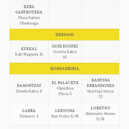
XERA
GASTROTEKA
Plaza Xabier
Olaskoaga
HERNANI
GOIZ EGUZKI
KIXKAL
Atzieta Kalea,
Kale Nagusia, 15
16
HONDARRIBIA
KANTINA
EL PALACETE
DANONTZAT
ERRANDONEA
Gipuzkoa
Denda Kalea, 6
Akartegi Auzoa,
Plaza, 5
33
LORETXU
LARRA
LEKUONA
Almirante Alonso
Damarri, 4
San Pedro S/N
S/N