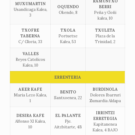
RAMUNTXO
MUXUMARTIN
OQUENDO
BERRI
Usandizaga Kalea,
Okendo, 8
Peña y Goñi
3
kalea, 10
TXOFRE
TXOLA
TXULETA
TABERNA
Portuetxe
Plaza de la
C/ Gloria, 33
Kalea, 53
Trinidad, 2
VALLES
Reyes Catolicos
Kalea, 10
ERRENTERIA
AKER KAFE
BURDINOLA
BENITO
Maria Lezo Kalea,
Dolores Ibarruri
Santxoenea, 22
1
Zumardia Aldapa
IRRINTZI
DESIRA KAFE
EL PALANTE
ERRETEGIA
Alfonso XI Kalea,
Pje.
Kapitanenea
10
Aitzbitarte, 4B
Kalea, 4 BAJO