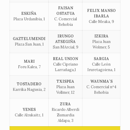
FAISAN
FELIX MANSO
ESKIÑA
OSTATUA
IBARLA
Plaza Urdanibia, 1
C. Comercial
Calle Meaka, 9
Behobia
IRUNGO
IZKIRA
GAZTELUMENDI
ATSEGIÑA
Plaza Juan
Plaza San Juan, 1
San MArcial, 9
Wolmer, 5
REAL UNION
SARGIA
MARI
Calle Cipriano
Calle León
Foru Kalea, 7
Larrañaga,1
Iruretagoiena, 1
TXISPEA
WAUNMA´S
TOSTADERO
Plaza Juan
C. Comercial nº4
Karrika Nagusia, 2
Vollmer, 12
Behobia
ZURA
YENES
Ricardo Alberdi
Calle Alzukaitz, 1
Zumardia
Aldapa, 3