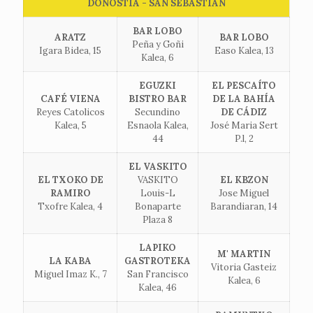
DONOSTIA - SAN SEBASTIÁN
BAR LOBO
ARATZ
BAR LOBO
Peña y Goñi
Igara Bidea, 15
Easo Kalea, 13
Kalea, 6
EGUZKI
EL PESCAÍTO
CAFÉ VIENA
BISTRO BAR
DE LA BAHÍA
Reyes Catolicos
Secundino
DE CÁDIZ
Kalea, 5
Esnaola Kalea,
José Maria Sert
44
P.l, 2
EL VASKITO
EL TXOKO DE
VASKITO
EL KBZON
RAMIRO
Louis-L
Jose Miguel
Txofre Kalea, 4
Bonaparte
Barandiaran, 14
Plaza 8
LAPIKO
M' MARTIN
LA KABA
GASTROTEKA
Vitoria Gasteiz
Miguel Imaz K., 7
San Francisco
Kalea, 6
Kalea, 46