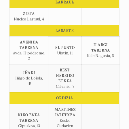
LARRAUL
ZIRTA
Nucleo Larraul, 4
LASARTE
AVENIDA
ILARGI
TABERNA
EL PUNTO
TABERNA
Avda. Hipódromo,
Uistin, 11
Kale Nagusia, 6
2
REST.
IÑAKI
HERRIKO
Iñigo de Loiola,
ETXEA
4B
Calvario, 7
ORDIZIA
MARTINEZ
KIKO ENEA
JATETXEA
TABERNA
Eusko
Gipuzkoa, 13
Gudarien