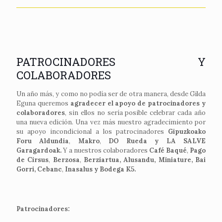
PATROCINADORES Y
COLABORADORES
Un año más, y como no podía ser de otra manera, desde Gilda
Eguna queremos
agradecer el apoyo de patrocinadores y
colaboradores
, sin ellos no sería posible celebrar cada año
una nueva edición. Una vez más nuestro agradecimiento por
su apoyo incondicional a los patrocinadores
Gipuzkoako
Foru Aldundia
,
Makro
,
DO Rueda y LA SALVE
Garagardoak.
Y a nuestros colaboradores
Café Baqué
,
Pago
de Cirsus
,
Berzosa
,
Berziartua,
Alusandu, Miniature
,
Bai
Gorri,
Cebanc
,
Inasalus y
Bodega K
5.
Patrocinadores: