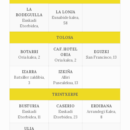
LA
LA LONJA
BODEGUILLA
Esnabide kalea,
Euskadi
58
Etorbidea,
TOLOSA
CAF. HOTEL
BOTARRI
EGUZKI
ORIA
Oria kalea, 2
San Francisco, 13
Oria kalea, 2
IZARRA
IZKIÑA
Batxiller zaldibia,
Alliri
3
Pasealekua, 13
TRINTXERPE
BUSTURIA
CASERIO
ERDIBANA
Euskadi
Euskadi
Arrandegi Kalea,
Etorbidea, 11
Etorbidea, 23
8
ULIA