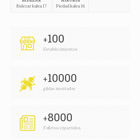
BIDEZAR
HIRUKIA
Bidezar kalea 17
Piedad kalea 16
100
+
Establecimientos
10000
+
gildas montadas
8000
+
Folletos repartidos