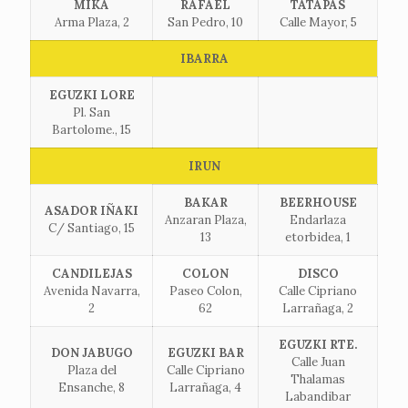
MIKA
RAFAEL
TATAPAS
Arma Plaza, 2
San Pedro, 10
Calle Mayor, 5
IBARRA
EGUZKI LORE
Pl. San
Bartolome., 15
IRUN
BAKAR
BEERHOUSE
ASADOR IÑAKI
Anzaran Plaza,
Endarlaza
C/ Santiago, 15
13
etorbidea, 1
CANDILEJAS
COLON
DISCO
Avenida Navarra,
Paseo Colon,
Calle Cipriano
2
62
Larrañaga, 2
EGUZKI RTE.
DON JABUGO
EGUZKI BAR
Calle Juan
Plaza del
Calle Cipriano
Thalamas
Ensanche, 8
Larrañaga, 4
Labandibar