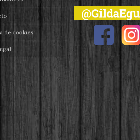
@GildaEg
cto
ca de cookies
legal