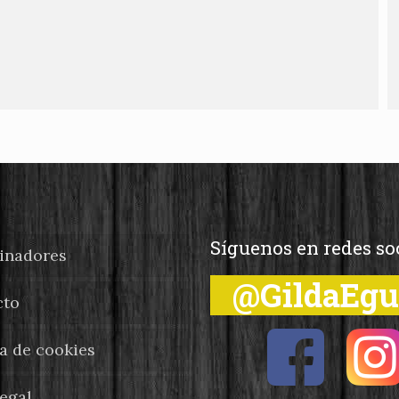
Síguenos en redes so
inadores
@GildaEg
cto
ca de cookies
legal