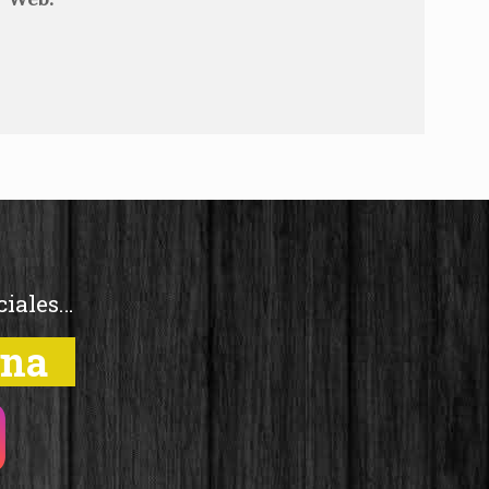
ciales…
una