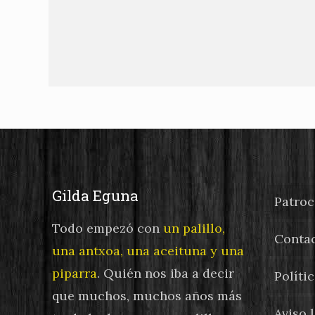
Gilda Eguna
Patroc
Todo empezó con
un palillo,
Conta
una antxoa, una aceituna y una
piparra
. Quién nos iba a decir
Políti
que muchos, muchos años más
Aviso 