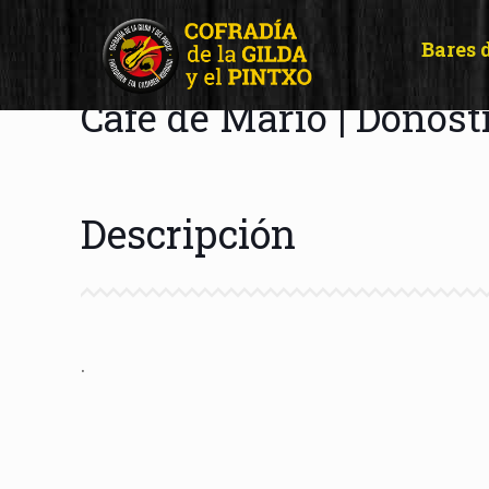
Bares 
Café de Mario | Donost
Descripción
.