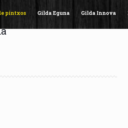
de pintxos
Gilda Eguna
Gilda Innova
ia