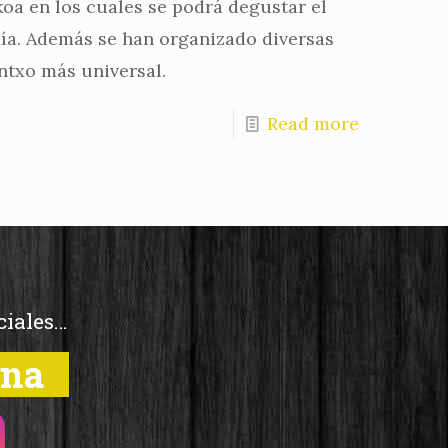
koa en los cuales se podrá degustar el
 día. Además se han organizado diversas
ntxo más universal.
Read more
ciales…
una