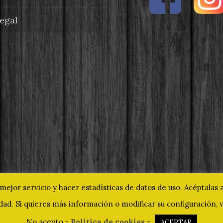
legal
mejor servicio y hacer estadísticas de datos de uso. Acéptalas
ad. Si quieres más información o modificar su configuración, vi
o pintxo más universal. Todos los derechos reserv
No acepto
-
Política de cookies
-
ACEPTAR