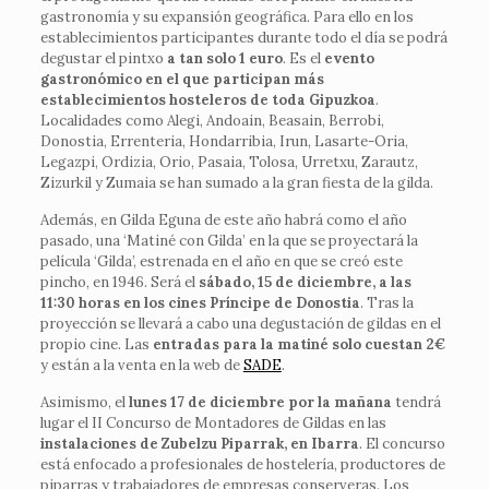
gastronomía y su expansión geográfica. Para ello en los
establecimientos participantes durante todo el día se podrá
degustar el pintxo
a tan solo 1 euro
. Es el
evento
gastronómico en el que participan más
establecimientos hosteleros de toda Gipuzkoa
.
Localidades como Alegi, Andoain, Beasain, Berrobi,
Donostia, Errenteria, Hondarribia, Irun, Lasarte-Oria,
Legazpi, Ordizia, Orio, Pasaia, Tolosa, Urretxu, Zarautz,
Zizurkil y Zumaia se han sumado a la gran fiesta de la gilda.
Además, en Gilda Eguna de este año habrá como el año
pasado, una ‘Matiné con Gilda’ en la que se proyectará la
película ‘Gilda’, estrenada en el año en que se creó este
pincho, en 1946. Será el
sábado, 15 de diciembre, a las
11:30 horas en los cines Príncipe de Donostia
. Tras la
proyección se llevará a cabo una degustación de gildas en el
propio cine. Las
entradas para la matiné solo cuestan 2€
y están a la venta en la web de
SADE
.
Asimismo, el
lunes 17 de diciembre por la mañana
tendrá
lugar el II Concurso de Montadores de Gildas en las
instalaciones de Zubelzu Piparrak, en Ibarra
. El concurso
está enfocado a profesionales de hostelería, productores de
piparras y trabajadores de empresas conserveras. Los