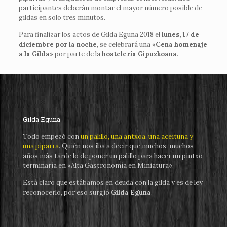
participantes deberán montar el mayor número posible de
gildas en solo tres minutos.
Para finalizar los actos de Gilda Eguna 2018 el
lunes, 17 de
diciembre por la noche
, se celebrará una «
Cena homenaje
a la Gilda
» por parte de la
hostelería Gipuzkoana
.
Gilda Eguna
Todo empezó con
un palillo, una antxoa, una aceituna y
una piparra
. Quién nos iba a decir que muchos, muchos
años más tarde lo de poner un palillo para hacer un pintxo
terminaría en «Alta Gastronomía en Miniatura».
Está claro que estábamos en deuda con la gilda y es de ley
reconocerlo, por eso surgió
Gilda Eguna
.