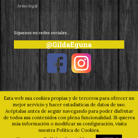
Aviso legal
Síguenos en redes sociales…
@GildaEguna
Esta web usa cookies propias y de terceros para ofrecer un
mejor servicio y hacer estadísticas de datos de uso.
Acéptalas antes de seguir navegando para poder disfrutar
© 2019 Gilda Eguna - Un homenaje a nuestro pintxo más
de todos sus contenidos con plena funcionalidad. Si quieres
universal. Todos los derechos reservados.
www.gilda.eus
más información o modificar su configuración, visita
nuestra Política de Cookies.