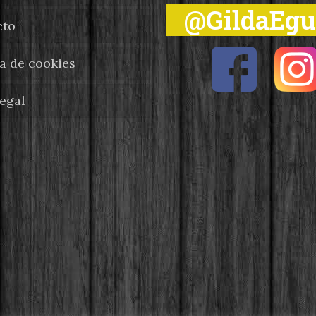
@GildaEg
cto
ca de cookies
legal