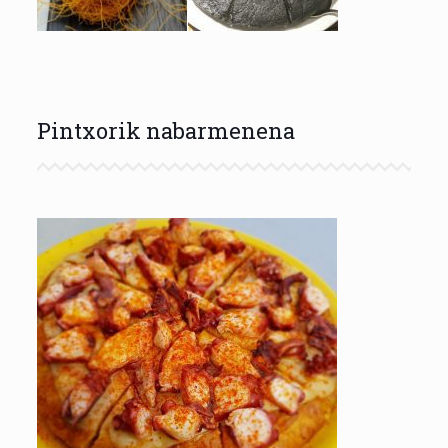
Pintxorik nabarmenena